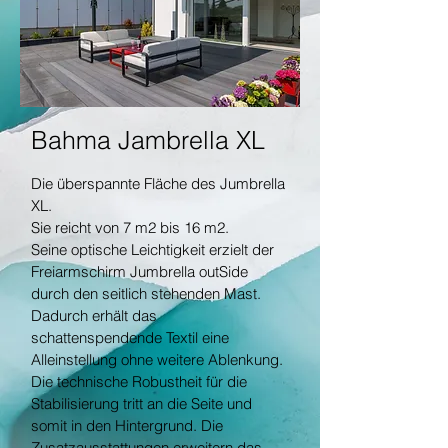
Bahma Jambrella XL
Die überspannte Fläche des Jumbrella
XL.
Sie reicht von 7 m2 bis 16 m2.
Seine optische Leichtigkeit erzielt der
Freiarmschirm Jumbrella outSide
durch den seitlich stehenden Mast.
Dadurch erhält das
schattenspendende Textil eine
Alleinstellung ohne weitere Ablenkung.
Die technische Robustheit für die
Stabilisierung tritt an die Seite und
somit in den Hintergrund. Die
Zusatzausstattungen erweitern das