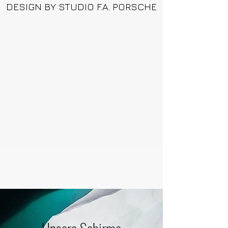
DESIGN BY STUDIO F.A. PORSCHE
DESIGN BY STUDIO F.A. PORSCHE