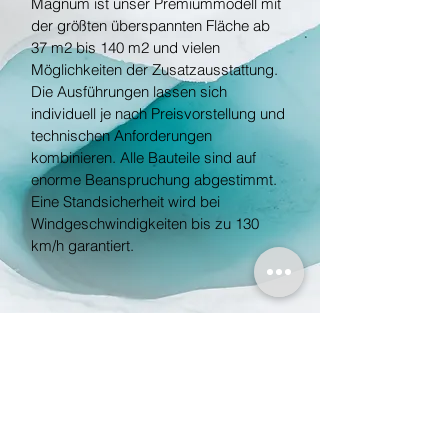
Magnum ist unser Premiummodell mit
der größten überspannten Fläche ab
37 m2 bis 140 m2 und vielen
Möglichkeiten der Zusatzausstattung.
Die Ausführungen lassen sich
individuell je nach Preisvorstellung und
technischen Anforderungen
kombinieren. Alle Bauteile sind auf
enorme Beanspruchung abgestimmt.
Eine Standsicherheit wird bei
Windgeschwindigkeiten bis zu 130
km/h garantiert.