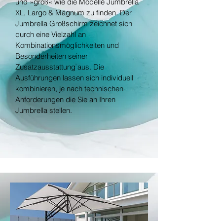
und »groß« wie die Modelle Jumbrella
XL, Largo & Magnum zu finden. Der
Jumbrella Großschirm zeichnet sich
durch eine Vielzahl an
Kombinationsmöglichkeiten und
Besonderheiten seiner
Zusatzausstattung aus. Die
Ausführungen lassen sich individuell
kombinieren, je nach technischen
Anforderungen die Sie an Ihren
Jumbrella stellen.