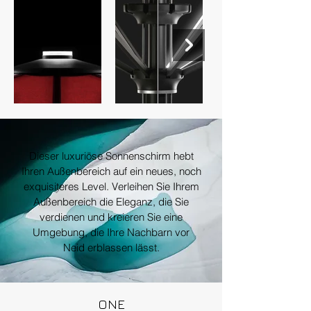
Dieser luxuriöse Sonnenschirm hebt
Ihren Außenbereich auf ein neues, noch
exquisiteres Level. Verleihen Sie Ihrem
Außenbereich die Eleganz, die Sie
verdienen und kreieren Sie eine
Umgebung, die Ihre Nachbarn vor
Neid erblassen lässt.
ONE
ONE