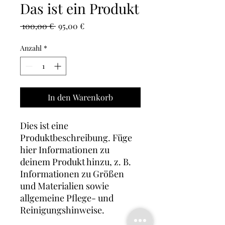
Das ist ein Produkt
Standardpreis
Sale-
 100,00 € 
95,00 €
Preis
Anzahl
*
In den Warenkorb
Dies ist eine 
Produktbeschreibung. Füge 
hier Informationen zu 
deinem Produkt hinzu, z. B. 
Informationen zu Größen 
und Materialien sowie 
allgemeine Pflege- und 
Reinigungshinweise.